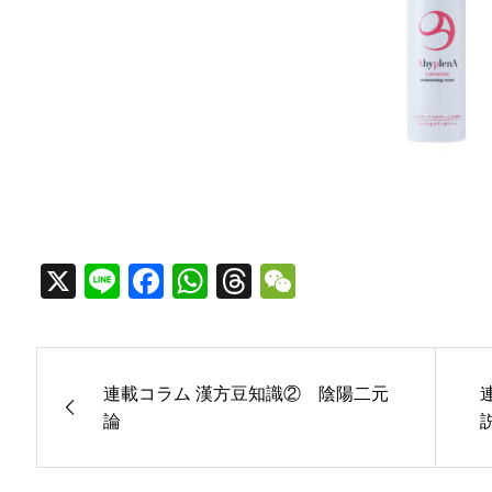
X
Line
Facebook
WhatsApp
Threads
WeChat
連載コラム 漢方豆知識② 陰陽二元
論