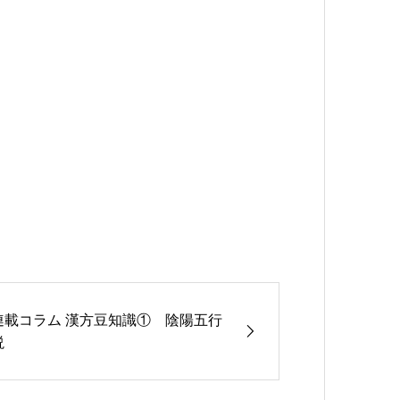
連載コラム 漢方豆知識① 陰陽五行
説