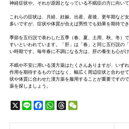
神経症状や、それが原因となっている不眠症の方に向い
これらの症状は、月経、妊娠、出産、産後、更年期など
多いですが、症状や体質が合えば男性でも効果を期待で
季節を五行説で表わした五季（春、夏、土用、秋、冬）
すいといわれています。「肝」は「春」と同じ五行説の
い時期です。毎年春に不調になる方は、肝の養生も心が
不眠や不安に用いる漢方薬はたくさんありますが、いず
作用を期待するものではなく、幅広く周辺症状と合わせ
状や体質に合わせた漢方薬を服用することが重要ですの
薬を探しましょう。
X
Line
Facebook
WhatsApp
Threads
WeChat