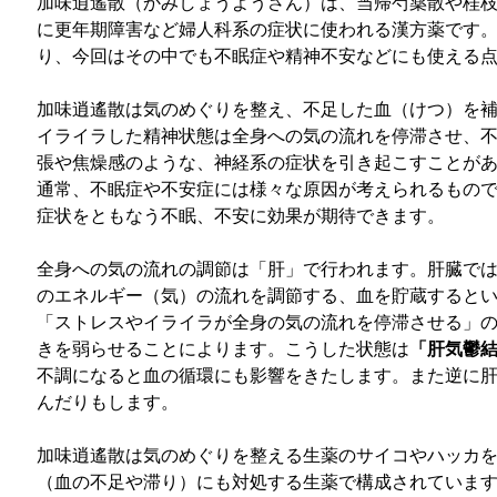
加味逍遙散（かみしょうようさん）は、当帰芍薬散や桂
に更年期障害など婦人科系の症状に使われる漢方薬です
り、今回はその中でも不眠症や精神不安などにも使える
加味逍遙散は気のめぐりを整え、不足した血（けつ）を
イライラした精神状態は全身への気の流れを停滞させ、
張や焦燥感のような、神経系の症状を引き起こすことが
通常、不眠症や不安症には様々な原因が考えられるもの
症状をともなう不眠、不安に効果が期待できます。
全身への気の流れの調節は「肝」で行われます。肝臓で
のエネルギー（気）の流れを調節する、血を貯蔵すると
「ストレスやイライラが全身の気の流れを停滞させる」
きを弱らせることによります。こうした状態は
「肝気鬱
不調になると血の循環にも影響をきたします。また逆に
んだりもします。
加味逍遙散は気のめぐりを整える生薬のサイコやハッカ
（血の不足や滞り）にも対処する生薬で構成されていま