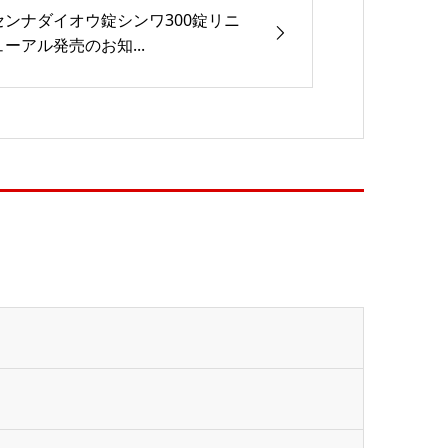
センナダイオウ錠シンワ300錠リニ
ューアル発売のお知...