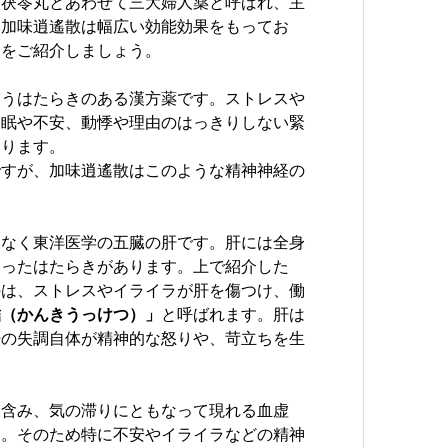
枝茯苓丸とあわせて三大婦人薬と呼ばれ、主
。加味逍遙散は幅広い効能効果をもってお
点をご紹介しましょう。
補うはたらきのある漢方薬です。ストレスや
不眠や不安、動悸や理由のはっきりしない緊
あります。
ですが、加味逍遙散はこのような精神神経の
はなく東洋医学の五臓の肝です。肝には全身
いったはたらきがあります。上で紹介した
のは、ストレスやイライラが肝を傷つけ、働
結（かんきうっけつ）」
と呼ばれます。肝は
肝の失調自体が精神的な怒りや、苛立ちを生
を含み、気の滞りにともなって現れる血虚
す。そのため特に不安やイライラなどの精神