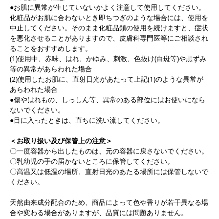
●お肌に異常が生じていないかよく注意して使用してください。
化粧品がお肌に合わないとき即ちつぎのような場合には、使用を
中止してください。そのまま化粧品類の使用を続けますと、症状
を悪化させることがありますので、皮膚科専門医等にご相談され
ることをおすすめします。
(1)使用中、赤味、はれ、かゆみ、刺激、色抜け(白斑等)や黒ずみ
等の異常があらわれた場合
(2)使用したお肌に、直射日光があたって上記(1)のような異常が
あらわれた場合
●傷やはれもの、しっしん等、異常のある部位にはお使いになら
ないでください。
●目に入ったときは、直ちに洗い流してください。
＜お取り扱い及び保管上の注意＞
〇一度容器から出したものは、元の容器に戻さないでください。
〇乳幼児の手の届かないところに保管してください。
〇高温又は低温の場所、直射日光のあたる場所には保管しないで
ください。
天然由来成分配合のため、商品によって色や香りが若干異なる場
合や変わる場合がありますが、品質には問題ありません。