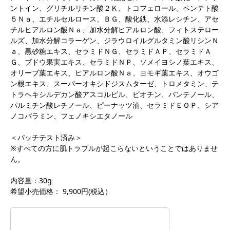
ントイン、グリチルリチン酸２Ｋ、トコフェロール、ペンテト酸
５Ｎａ、エチルセルロース、ＢＧ、酸化鉄、水添レシチン、アセ
チルヒアルロン酸Ｎａ、加水分解ヒアルロン酸、フィトステロー
ルズ、加水分解コラーゲン、ジラウロイルグルタミン酸リシンＮ
ａ、黒砂糖エキス、セラミドＮＧ、セラミドＡＰ、セラミドＡ
Ｇ、ブドウ果実エキス、セラミドＮＰ、ソメイヨシノ葉エキス、
オリーブ葉エキス、ヒアルロン酸Ｎａ、ヨモギ葉エキス、オウゴ
ン根エキス、スーパーオキシドジスムターゼ、トロメタミン、テ
トラヘキシルデカン酸アスコルビル、ビオチン、パンテノール、
パルミチン酸レチノール、ピーナッツ油、セラミドＥＯＰ、シア
ノコバラミン、フェノキシエタノール
＜パッチテスト済み＞
※すべての方に肌トラブルが起こらないということではありませ
ん。
内容量：30g
希望小売価格： 9,900円(税込）