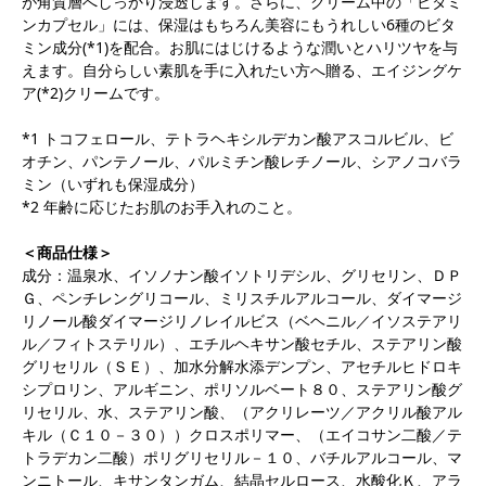
が角質層へしっかり浸透します。さらに、クリーム中の「ビタミ
ンカプセル」には、保湿はもちろん美容にもうれしい6種のビタ
ミン成分(*1)を配合。お肌にはじけるような潤いとハリツヤを与
えます。自分らしい素肌を手に入れたい方へ贈る、エイジングケ
ア(*2)クリームです。
*1 トコフェロール、テトラヘキシルデカン酸アスコルビル、ビ
オチン、パンテノール、パルミチン酸レチノール、シアノコバラ
ミン（いずれも保湿成分）
*2 年齢に応じたお肌のお手入れのこと。
＜商品仕様＞
成分：温泉水、イソノナン酸イソトリデシル、グリセリン、ＤＰ
Ｇ、ペンチレングリコール、ミリスチルアルコール、ダイマージ
リノール酸ダイマージリノレイルビス（ベヘニル／イソステアリ
ル／フィトステリル）、エチルヘキサン酸セチル、ステアリン酸
グリセリル（ＳＥ）、加水分解水添デンプン、アセチルヒドロキ
シプロリン、アルギニン、ポリソルベート８０、ステアリン酸グ
リセリル、水、ステアリン酸、（アクリレーツ／アクリル酸アル
キル（Ｃ１０－３０））クロスポリマー、（エイコサン二酸／テ
トラデカン二酸）ポリグリセリル－１０、バチルアルコール、マ
ンニトール、キサンタンガム、結晶セルロース、水酸化Ｋ、アラ