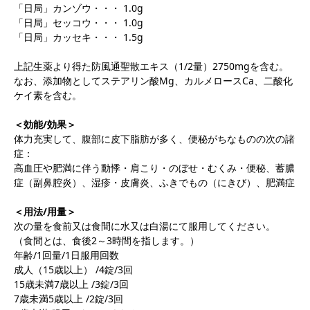
「日局」カンゾウ・・・ 1.0g
「日局」セッコウ・・・ 1.0g
「日局」カッセキ・・・ 1.5g
上記生薬より得た防風通聖散エキス（1/2量）2750mgを含む。
なお、添加物としてステアリン酸Mg、カルメロースCa、二酸化
ケイ素を含む。
＜効能/効果＞
体力充実して、腹部に皮下脂肪が多く、便秘がちなものの次の諸
症：
高血圧や肥満に伴う動悸・肩こり・のぼせ・むくみ・便秘、蓄膿
症（副鼻腔炎）、湿疹・皮膚炎、ふきでもの（にきび）、肥満症
＜用法/用量＞
次の量を食前又は食間に水又は白湯にて服用してください。
（食間とは、食後2～3時間を指します。）
年齢/1回量/1日服用回数
成人（15歳以上） /4錠/3回
15歳未満7歳以上 /3錠/3回
7歳未満5歳以上 /2錠/3回