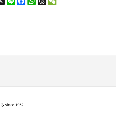
X
Line
Facebook
WhatsApp
Threads
WeChat
ince 1962