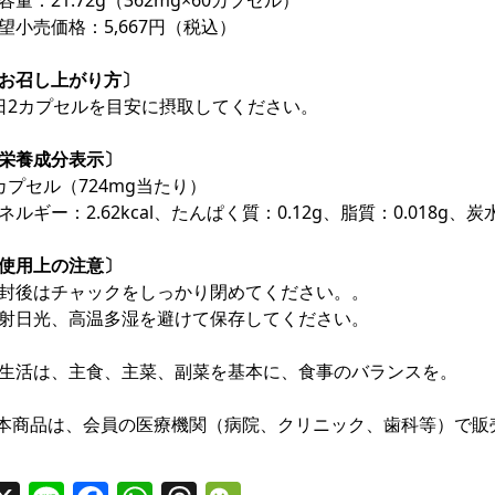
容量：21.72g（362mg×60カプセル）
望小売価格：5,667円（税込）
お召し上がり方〕
日2カプセルを目安に摂取してください。
栄養成分表示〕
カプセル（724mg当たり）
ネルギー：2.62kcal、たんぱく質：0.12g、脂質：0.018g、
使用上の注意〕
封後はチャックをしっかり閉めてください。。
射日光、高温多湿を避けて保存してください。
生活は、主食、主菜、副菜を基本に、食事のバランスを。
本商品は、会員の医療機関（病院、クリニック、歯科等）で販