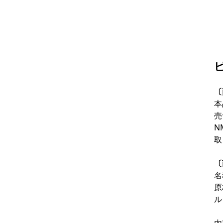
〔
本
売
N
取
〔
名
原
ル