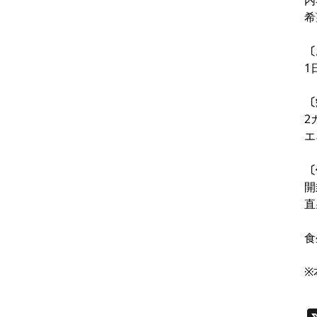
内
希
〔
1
〔
2
エ
〔
開
直
食
※