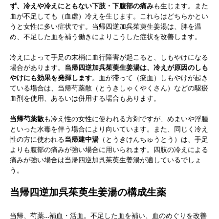
ず、冷えや冷えにともない下肢・下腹部の痛み
も生じます。また
血が不足しても（血虚）冷えを生じます。これらはどちらかとい
うと女性に多い症状です。当帰四逆加呉茱萸生姜湯は、脾を温
め、不足した血を補う働きによりこうした症状を改善します。
冷えによって手足の末梢に血行障害が起こると、しもやけになる
場合があります。
当帰四逆加呉茱萸生姜湯は、冷えが原因のしも
やけにも効果を発揮します
。血が滞って（瘀血）しもやけが起き
ている場合は、当帰芍薬散（とうきしゃくやくさん）などの駆瘀
血剤を使用、あるいは併用する場合もあります。
当帰芍薬散
も冷え性の女性に使われる方剤ですが、めまいや浮腫
といった水毒を伴う場合により向いています。また、同じく冷え
性の方に使われる
当帰建中湯
（とうきけんちゅうとう）は、手足
よりも腹部の痛みが強い場合に用いられます。四肢の冷えによる
痛みが強い場合は当帰四逆加呉茱萸生姜湯が適しているでしょ
う。
当帰四逆加呉茱萸生姜湯の構成生薬
当帰、芍薬…補血・活血。不足した血を補い、血のめぐりを改善