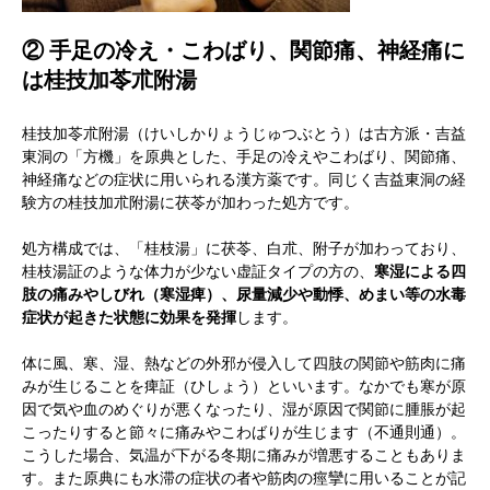
② 手足の冷え・こわばり、関節痛、神経痛に
は桂技加苓朮附湯
桂技加苓朮附湯（けいしかりょうじゅつぶとう）は古方派・吉益
東洞の「方機」を原典とした、手足の冷えやこわばり、関節痛、
神経痛などの症状に用いられる漢方薬です。同じく吉益東洞の経
験方の桂技加朮附湯に茯苓が加わった処方です。
処方構成では、「桂枝湯」に茯苓、白朮、附子が加わっており、
桂枝湯証のような体力が少ない虚証タイプの方の、
寒湿による四
肢の痛みやしびれ（寒湿痺）、尿量減少や動悸、めまい等の水毒
症状が起きた状態に効果を発揮
します。
体に風、寒、湿、熱などの外邪が侵入して四肢の関節や筋肉に痛
みが生じることを痺証（ひしょう）といいます。なかでも寒が原
因で気や血のめぐりが悪くなったり、湿が原因で関節に腫脹が起
こったりすると節々に痛みやこわばりが生じます（不通則通）。
こうした場合、気温が下がる冬期に痛みが増悪することもありま
す。また原典にも水滞の症状の者や筋肉の痙攣に用いることが記